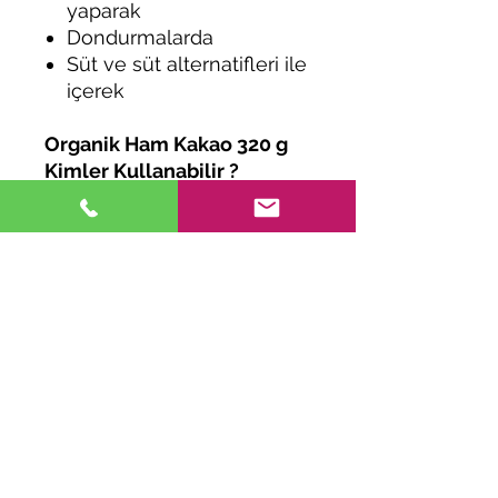
yaparak
Dondurmalarda
Süt ve süt alternatifleri ile
içerek
Organik Ham Kakao 320 g
Kimler Kullanabilir ?
Tatlı yapmayı ve yemeyi
sevenler
Doğal ve sağlıklı
beslenenler
Ketojenik diyet yapanlar
Paleo diyet yapanlar
Veganlar
Vejeteryanlar
Helal gıda tüketicileri
Kosher gıda tüketicileri
Organik Ham Kakao ile