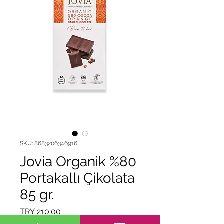
SKU: 8683206346916
Jovia Organik %80
Portakallı Çikolata
85 gr.
Price
TRY 210.00