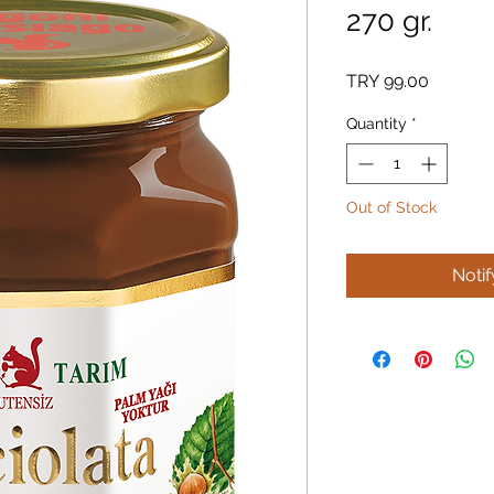
270 gr.
Price
TRY 99.00
Quantity
*
Out of Stock
Noti