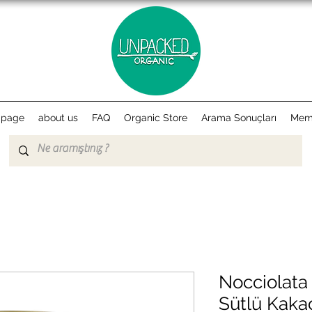
 page
about us
FAQ
Organic Store
Arama Sonuçları
Mem
Nocciolata
Sütlü Kaka