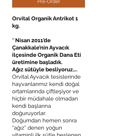
Pre-Order
Orvital Organik Antrikot 1
kg.
* Nisan 2011’de
Çanakkale’nin Ayvacık
ilçesinde Organik Dana Eti
üretimine başladık.
Ağız sütüyle besliyoruz….
Orvital Ayvacık tesislerinde
hayvanlarımız kendi doğal
ortamlarında çiftleşiyor ve
hiçbir müdahale olmadan
kendi başlarına
doğuruyorlar.
Doğumdan hemen sonra
“ağız” denen yoğun
vitaminli ilk sütle beslenen