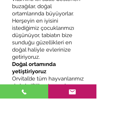
buzağılar, doğal
ortamlarında büyüyorlar.
Herşeyin en iyisini
istediğimiz çocuklarımızı
düşünüyor, tabiatın bize
sunduğu güzellikleri en
doğal haliyle evlerinize
getiriyoruz.
Doğal ortamında
yetiştiriyoruz
Orvital’de tüm hayvanlarımız
doğal çiftlik ortamında
geziyor, besleniyor ve
büyüyorlar.
Kekik, pırnar, meşe çalısı,
palamut pelitleri, dilfil,
devirbasan, çayırotu gibi
birçok ot ve ağaç