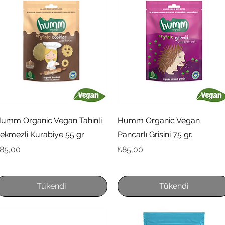
Hızlı Bakış
Hızlı Bakış
umm Organic Vegan Tahinli
Humm Organic Vegan
ekmezli Kurabiye 55 gr.
Pancarlı Grisini 75 gr.
iyat
Fiyat
85,00
₺85,00
Tükendi
Tükendi