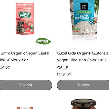
Hızlı Bakış
Hızlı Bakış
umm Organic Vegan Çilekli
Güzel Gıda Organik Glutensiz
ini Küpler 30 gr.
Vegan Hindistan Cevizi Unu
250 gr.
iyat
69,00
Fiyat
₺165,00
Tükendi
Tükendi