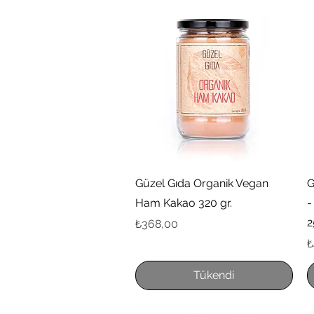
Hızlı Bakış
Güzel Gıda Organik Vegan
G
Ham Kakao 320 gr.
-
2
Fiyat
₺368,00
F
₺
Tükendi