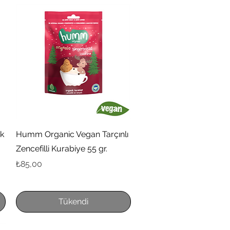
Hızlı Bakış
ık
Humm Organic Vegan Tarçınlı
Zencefilli Kurabiye 55 gr.
Fiyat
₺85,00
Tükendi