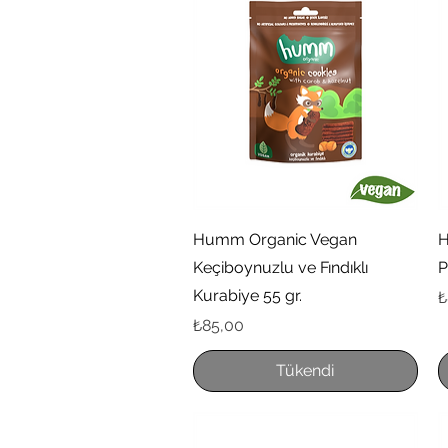
Hızlı Bakış
Humm Organic Vegan
H
Keçiboynuzlu ve Fındıklı
P
Kurabiye 55 gr.
F
₺
Fiyat
₺85,00
Tükendi