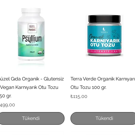
Hızlı Bakış
Hızlı Bakış
üzel Gıda Organik - Glutensiz
Terra Verde Organik Karnıyar
 Vegan Karnıyarık Otu Tozu
Otu Tozu 100 gr.
50 gr.
Fiyat
₺115,00
iyat
499,00
Tükendi
Tükendi