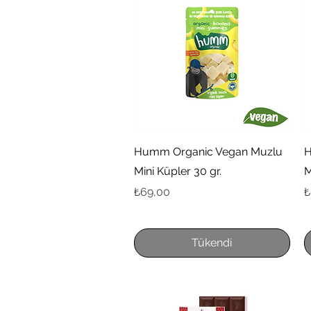
Hızlı Bakış
Humm Organic Vegan Muzlu
H
Mini Küpler 30 gr.
M
Fiyat
F
₺69,00
₺
Tükendi