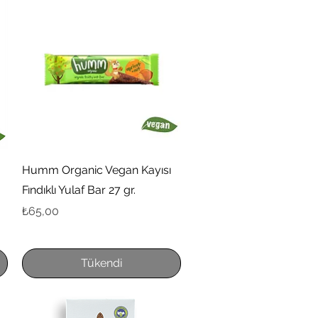
Hızlı Bakış
Humm Organic Vegan Kayısı
Fındıklı Yulaf Bar 27 gr.
Fiyat
₺65,00
Tükendi