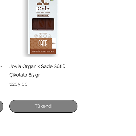
Hızlı Bakış
 -
Jovia Organik Sade Sütlü
Çikolata 85 gr.
Fiyat
₺205,00
Tükendi