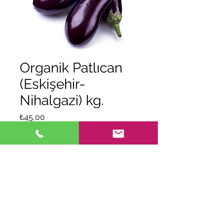
Organik Patlıcan
(Eskişehir-
Nihalgazi) kg.
Fiyat
₺45,00
Adet
*
Tükendi
Geldiğinde Bildir